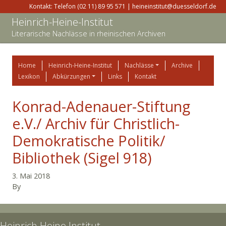
Kontakt: Telefon (02 11) 89 95 571 | heineinstitut@duesseldorf.de
Heinrich-Heine-Institut
Literarische Nachlässe in rheinischen Archiven
Home
Heinrich-Heine-Institut
Nachlässe
Archive
Lexikon
Abkürzungen
Links
Kontakt
Konrad-Adenauer-Stiftung
e.V./ Archiv für Christlich-
Demokratische Politik/
Bibliothek (Sigel 918)
3. Mai 2018
By
Heinrich Heine Institut