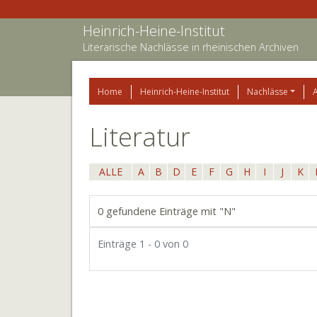
Heinrich-Heine-Institut
Literarische Nachlässe in rheinischen Archiven
Home
Heinrich-Heine-Institut
Nachlässe
Literatur
ALLE
A
B
D
E
F
G
H
I
J
K
0 gefundene Einträge mit "N"
Einträge 1 - 0 von 0