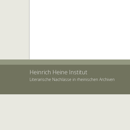
Heinrich Heine Institut
Literarische Nachlässe in rheinischen Archiven