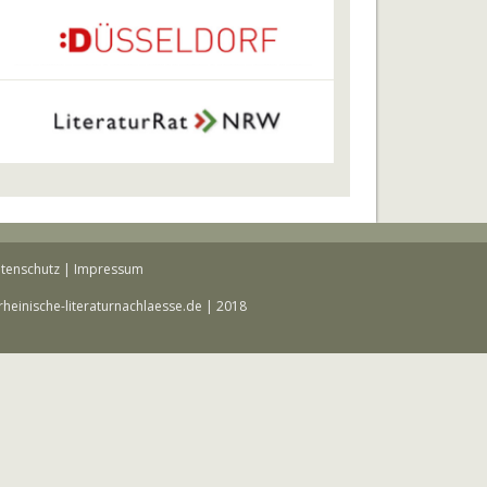
tenschutz
|
Impressum
rheinische-literaturnachlaesse.de | 2018