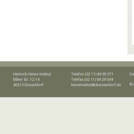
Heinrich-Heine-Institut
Telefon (02 11) 89 95 571
Da
Bilker Str. 12-14
Telefax (02 11) 89 29 044
© 
40213 Düsseldorf
heineinstitut@duesseldorf.de