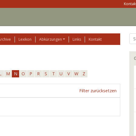
Kontakt
Archive
Lexikon
Abkürzungen
Links
Kontakt
G
L
M
N
O
P
R
S
T
U
V
W
Z
Filter zurücksetzen