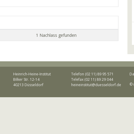
1 Nachlass gefunden
Heinrich-Heine-Institut
Telefon (02 11) 89 95 571
Da
Bilker Str. 12-14
Telefax (02 11) 89 29 044
© 
40213 Düsseldorf
heineinstitut@duesseldorf.de