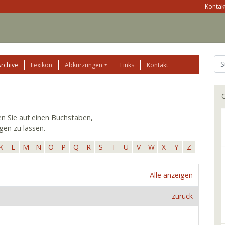
Kontakt
Archive
Lexikon
Abkürzungen
Links
Kontakt
G
ken Sie auf einen Buchstaben,
gen zu lassen.
K
L
M
N
O
P
Q
R
S
T
U
V
W
X
Y
Z
Alle anzeigen
zurück