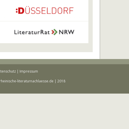
tenschutz
|
Impressum
rheinische-literaturnachlaesse.de | 2018