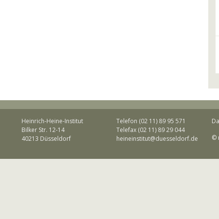
Heinrich-Heine-Institut
Telefon (02 11) 89 95 571
Da
Bilker Str. 12-14
Telefax (02 11) 89 29 044
© 
40213 Düsseldorf
heineinstitut@duesseldorf.de