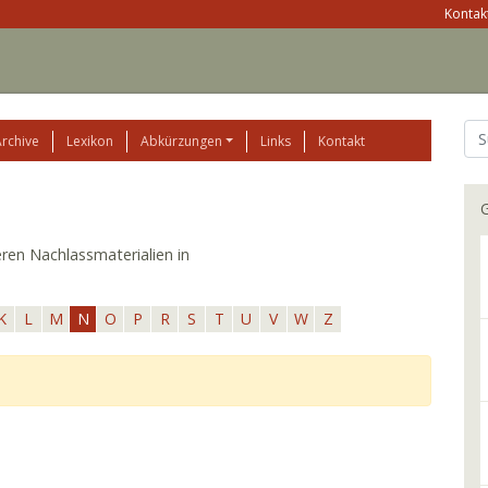
Kontakt
Archive
Lexikon
Abkürzungen
Links
Kontakt
G
eren Nachlassmaterialien in
K
L
M
N
O
P
R
S
T
U
V
W
Z