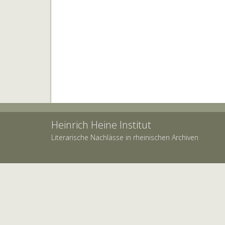
Heinrich Heine Institut
Literarische Nachlässe in rheinischen Archiven