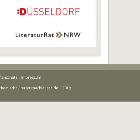
tenschutz
|
Impressum
rheinische-literaturnachlaesse.de | 2018